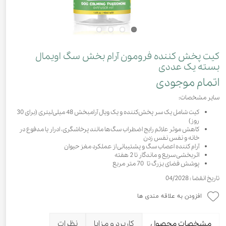
کیت پخش کننده فرومون آرام بخش سگ اویمال
بسته یک عددی
اتمام موجودی
سایر مشخصات:
کیت شامل یک سر پخش‌کننده و یک ویال آرامبخش 48 میلی‌لیتری (برای 30
روز)
کاهش موثر علائم رایج اضطراب سگ‌ها مانند پرخاشگری، ادرار یا مدفوع در
خانه و نفس نفس زدن
آرام کننده اعصاب سگ و پشتیبانی از عملکرد مغز حیوان
اثربخشی سریع و ماندگار تا 2 هفته
پوشش فضای بزرگ تا 70 متر مربع
تاریخ انقضا : 04/2028
افزودن به علاقه مندی ها
مشخصات محصول
کاربرد و مزایا
نظرات