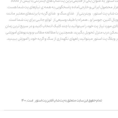
پت استور به عنوان یکی از قدیمی‌ترین پت شاپ های اینترنتی با بیش از 3000
زار محصول ایرانی و خارجی آماده پاسخگویی به همه ی نیازهای پت شما هست.
ت شاپ پت استور، ویترینی از غذای سگ و غذای گربه با برندهای معتبر مانند:
ویال کنین، جوسرا و .. همراه با طیف وسیعی از لوازم جانبی برای پت شما است.
الای مورد نیاز پت خود را میتوانید با چند کلیک انتخاب کنید و در سریع ترین زمان
مکن درب منزل تحویل بگیرید. همچنین با مطالعه مطالب و ویدیوهای آموزشی
ر وبلاگ پت استور میتوانید راههای نگهداری از سگ و گربه خود را آموزش ببینید.
تمام حقوق این سایت متعلق به پت شاپ آنلاین پت استور است. ۱۴۰۰