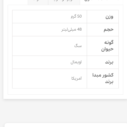
وزن
50 گرم
حجم
48 میلی‌لیتر
گونه
سگ
حیوان
برند
اویمال
کشور مبدا
آمریکا
برند