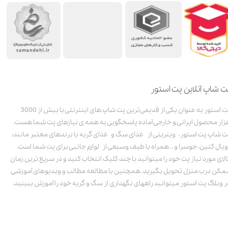
ت شاپ آنلاین پت استور
پت استور به عنوان یکی از قدیمی‌ترین پت شاپ های اینترنتی با بیش از 3000
زار محصول ایرانی و خارجی آماده پاسخگویی به همه ی نیازهای پت شما هست.
ت شاپ پت استور، ویترینی از غذای سگ و غذای گربه با برندهای معتبر مانند:
ویال کنین، جوسرا و .. همراه با طیف وسیعی از لوازم جانبی برای پت شما است.
الای مورد نیاز پت خود را میتوانید با چند کلیک انتخاب کنید و در سریع ترین زمان
مکن درب منزل تحویل بگیرید. همچنین با مطالعه مطالب و ویدیوهای آموزشی
ر وبلاگ پت استور میتوانید راههای نگهداری از سگ و گربه خود را آموزش ببینید.