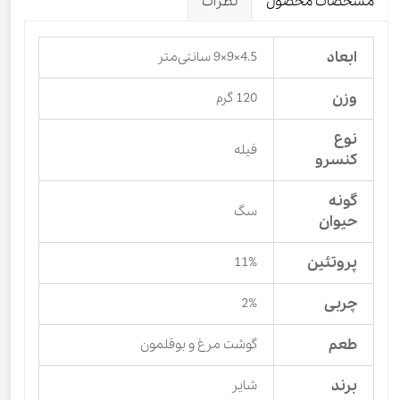
مشخصات محصول
نظرات
ابعاد
4.5×9×9 سانتی‌متر
وزن
120 گرم
نوع
فیله
کنسرو
گونه
سگ
حیوان
پروتئین
11%
چربی
2%
طعم
گوشت مرغ و بوقلمون
برند
شایر