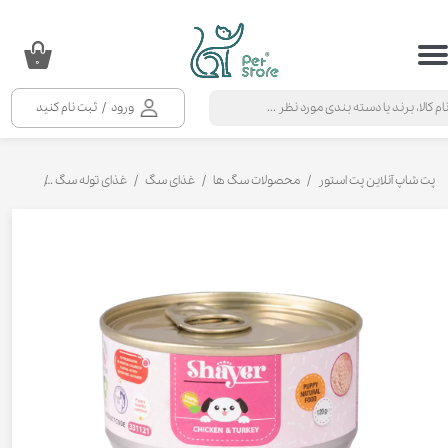
حساب کاربری من
۰
تغییر گذر واژه
ورود
/
ثبت نام کنید
سفارشات
خروج از حساب کاربری
پت شاپ آنلاین پت استور
محصولات سگ ها
غذای سگ
غذای توله سگ
کنسرو غذ