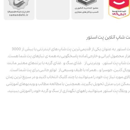
ت شاپ آنلاین پت استور
پت استور به عنوان یکی از قدیمی‌ترین پت شاپ های اینترنتی با بیش از 3000
زار محصول ایرانی و خارجی آماده پاسخگویی به همه ی نیازهای پت شما هست.
ت شاپ پت استور، ویترینی از غذای سگ و غذای گربه با برندهای معتبر مانند:
ویال کنین، جوسرا و .. همراه با طیف وسیعی از لوازم جانبی برای پت شما است.
الای مورد نیاز پت خود را میتوانید با چند کلیک انتخاب کنید و در سریع ترین زمان
مکن درب منزل تحویل بگیرید. همچنین با مطالعه مطالب و ویدیوهای آموزشی
ر وبلاگ پت استور میتوانید راههای نگهداری از سگ و گربه خود را آموزش ببینید.