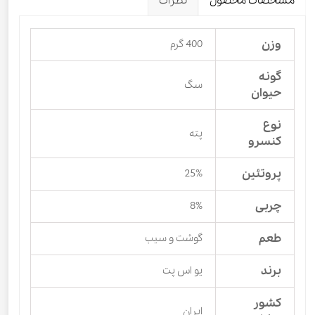
مشخصات محصول
نظرات
وزن
400 گرم
گونه
سگ
حیوان
نوع
پته
کنسرو
پروتئین
25%
چربی
8%
طعم
گوشت و سیب
برند
یو اس پت
کشور
ایران