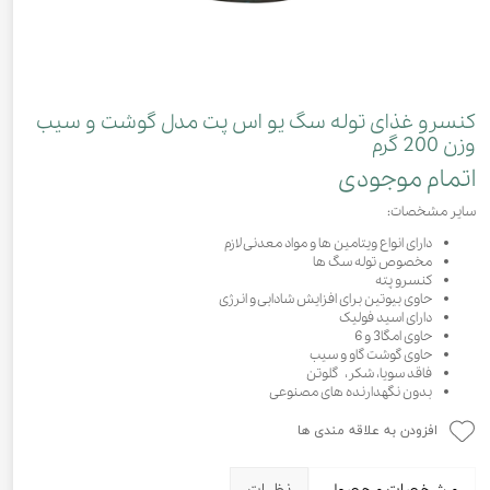
کنسرو غذای توله سگ یو اس پت مدل گوشت و سیب
وزن 200 گرم
اتمام موجودی
سایر مشخصات:
دارای انواع ویتامین ها و مواد معدنی لازم
مخصوص توله سگ ها
کنسرو پته
حاوی بیوتین برای افزایش شادابی و انرژی
دارای اسید فولیک
حاوی امگا3 و 6
حاوی گوشت گاو و سیب
فاقد سویا، شکر، گلوتن
بدون نگهدارنده های مصنوعی
افزودن به علاقه مندی ها