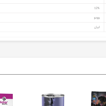
12%
وودو
ایران