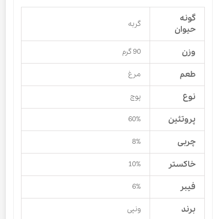
گونه
گربه
حیوان
وزن
90 گرم
طعم
مرغ
نوع
پوچ
پروتئین
60%
چربی
8%
خاکستر
10%
فیبر
6%
برند
ونپی