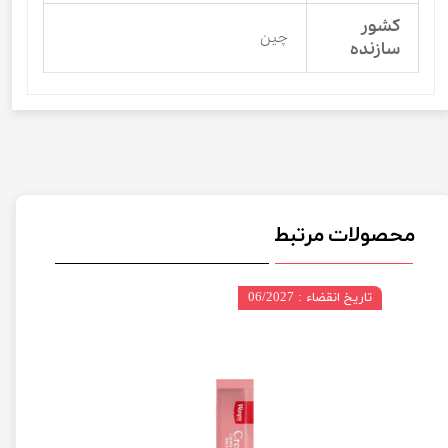
کشور
چین
سازنده
محصولات مرتبط
تاریخ انقضاء : 06/2027