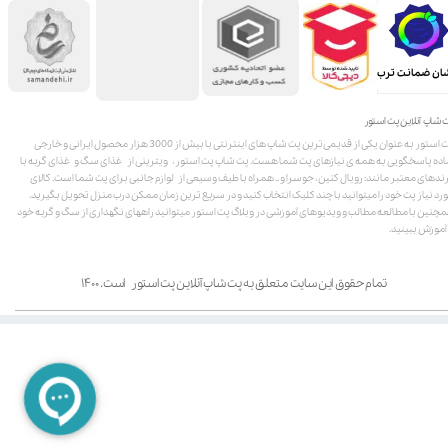
ان ضمانت ترب
 شاپ آنلاین پت استور
پت استور به عنوان یکی از قدیمی‌ترین پت شاپ های اینترنتی با بیش از 3000 هزار محصول ایرانی و خارجی
اده پاسخگویی به همه ی نیازهای پت شما هست. پت شاپ پت استور، ویترینی از غذای سگ و غذای گربه با
ندهای معتبر مانند: رویال کنین، جوسرا و .. همراه با طیف وسیعی از لوازم جانبی برای پت شما است. کالای
رد نیاز پت خود را میتوانید با چند کلیک انتخاب کنید و در سریع ترین زمان ممکن درب منزل تحویل بگیرید.
چنین با مطالعه مطالب و ویدیوهای آموزشی در وبلاگ پت استور میتوانید راههای نگهداری از سگ و گربه خود
 آموزش ببینید.
تمام حقوق این سایت متعلق به پت شاپ آنلاین پت استور است. ۱۴۰۰