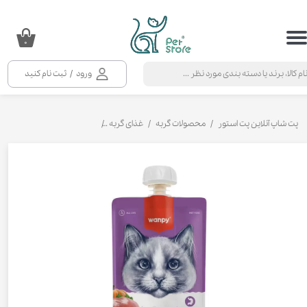
حساب کاربری من
۰
تغییر گذر واژه
ورود
/
ثبت نام کنید
سفارشات
خروج از حساب کاربری
پت شاپ آنلاین پت استور
محصولات گربه
غذای گربه
تشویقی و بستنی گربه
پودی