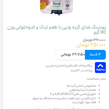
پودینگ غذای گربه ونپی با طعم اردک و کدو‌حلوایی وزن
90 گرم
۳۲۰,۰۰۰ تومان
۲۵۱,۰۰۰ تومان
4 قسط
62,750 تومانی
سایر مشخصات:
مخصوص تمامی گربه ها
طعم اردک و کدوحلوایی
حاوی ویتامین های A,B2,B3,B5,D3 و E
دارای تائورین برای تقویت بینایی و سیستم قلب و عروق
فاقد مواد نگهدارنده