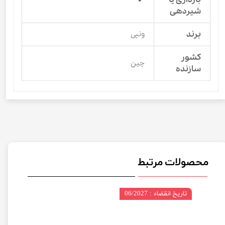
شیردهی
برند
ونپی
کشور
چین
سازنده
محصولات مرتبط
تاریخ انقضاء : 06/2027