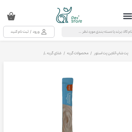
حساب کاربری من
۰
تغییر گذر واژه
ورود
/
ثبت نام کنید
سفارشات
خروج از حساب کاربری
پت شاپ آنلاین پت استور
محصولات گربه
غذای گربه
تشویقی و بستنی گربه
بستن