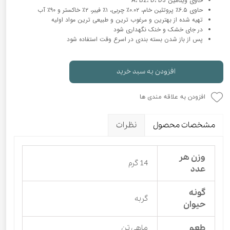
حاوی ویتامین A، B2، D، D3
حاوی ۶.۵٪ پروتئین خام، ۰.۰۲٪ چربی، ۱٪ فیبر، ۲٪ خاکستر و ۹۰٪ آب
تهیه شده از بهترین و مرغوب ترین و طبیعی ترین مواد اولیه
در جای خشک و خنک نگهداری شود
پس از باز شدن بسته بندی در اسرع وقت استفاده شود
افزودن به سبد خرید
افزودن به علاقه مندی ها
مشخصات محصول
نظرات
وزن هر
14 گرم
عدد
گونه
گربه
حیوان
طعم
ماهی تن