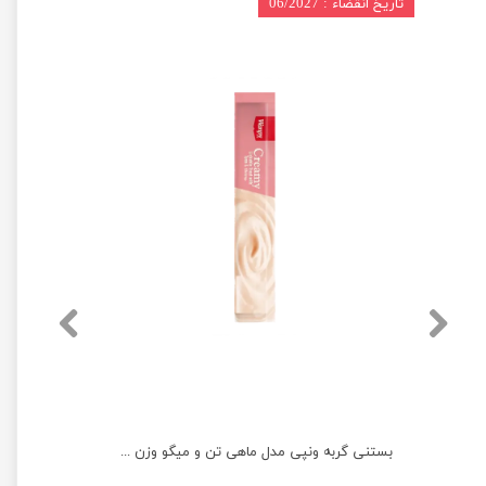
تاریخ انقضاء : 06/2027
بستنی گربه ونپی با طعم ماهی تن و خرچنگ وزن 14 گرم
بستنی گربه ونپی مدل ماهی تن و میگو وزن 14 گرم