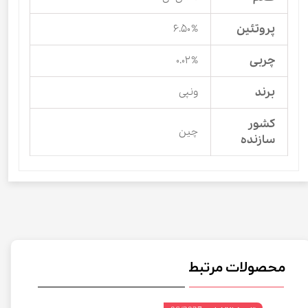
پروتئین
۶.۵۰%
چربی
۰.۰۲%
برند
ونپی
کشور
چین
سازنده
محصولات مرتبط