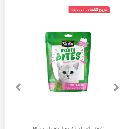
تاریخ انقضاء : 02/2027
تشویقی گربه کیت کت مدل ماهی تن وزن 60 گرم