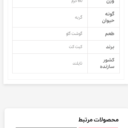
وزن
60 گرم
گونه
گربه
حیوان
طعم
گوشت گاو
برند
کیت کت
کشور
تایلند
سازنده
محصولات مرتبط