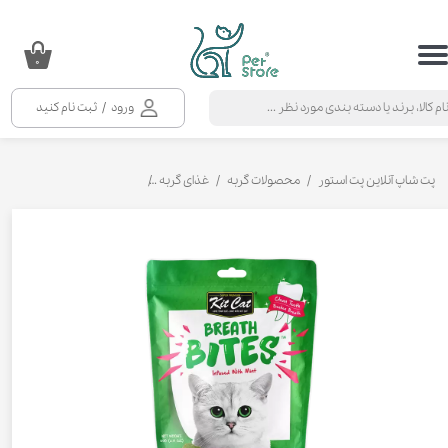
حساب کاربری من
۰
تغییر گذر واژه
ورود
/
ثبت نام کنید
سفارشات
خروج از حساب کاربری
پت شاپ آنلاین پت استور
محصولات گربه
غذای گربه
تشویقی و بستنی گربه
تشو