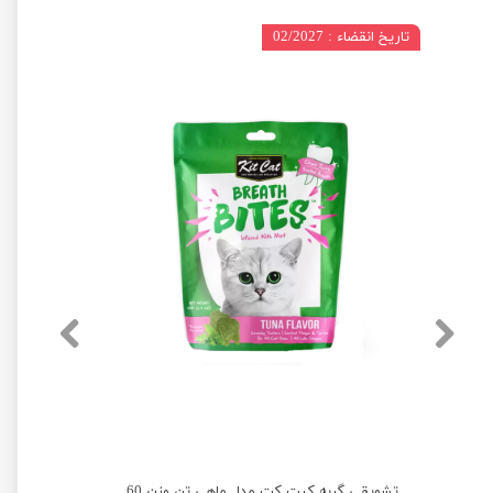
تاریخ انقضاء : 02/2027
تشویقی گربه کیت کت مدل ماهی تن وزن 60 گرم