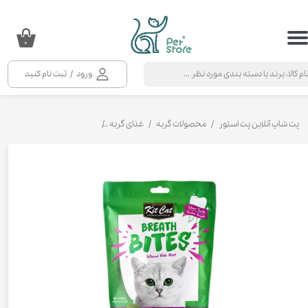
حساب کاربری من
۰
تغییر گذر واژه
ورود
/
ثبت نام کنید
سفارشات
خروج از حساب کاربری
پت شاپ آنلاین پت استور
محصولات گربه
غذای گربه
تشویقی و بستنی گربه
تشوی