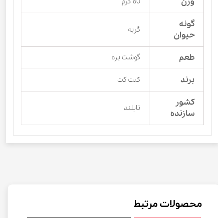
وزن
60 گرم
گونه
گربه
حیوان
طعم
گوشت بره
برند
کیت کت
کشور
تایلند
سازنده
محصولات مرتبط