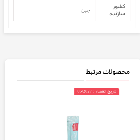
کشور
چین
سازنده
محصولات مرتبط
تاریخ انقضاء : 06/2027