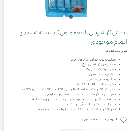
بستنی گربه ونپی با طعم ماهی کاد بسته ۵ عددی
اتمام موجودی
سایر مشخصات:
مناسب برای تمامی نژادهای گربه
مخصوص گربه‌های بالغ
حاوی گوشت ماهی کاد
هضم و جذب آسان
میان وعده‌ی مغذی
حاوی ویتامین A، B2، D، D3
حاوی ۶.۵٪ پروتئین خام، ۰.۰۲٪ چربی، ۱٪ فیبر، ۲٪ خاکستر و ۹۰٪ آب
بدون مواد نگهدارنده و طعم دهنده‌های مصنوعی
تهیه شده از بهترین و مرغوب ترین و طبیعی ترین مواد اولیه
در جای خشک و خنک نگهداری شود
پس از باز شدن بسته بندی در اسرع وقت استفاده شود
افزودن به علاقه مندی ها