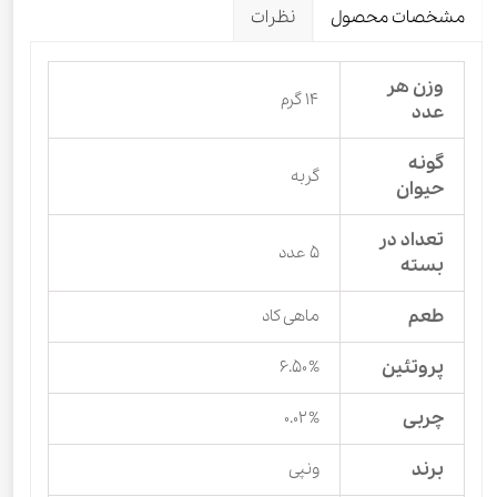
مشخصات محصول
نظرات
وزن هر
۱۴ گرم
عدد
گونه
گربه
حیوان
تعداد در
۵ عدد
بسته
طعم
ماهی کاد
پروتئین
۶.۵۰%
چربی
۰.۰۲%
برند
ونپی