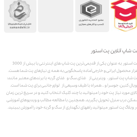
ت شاپ آنلاین پت استور
پت استور به عنوان یکی از قدیمی‌ترین پت شاپ های اینترنتی با بیش از 3000
زار محصول ایرانی و خارجی آماده پاسخگویی به همه ی نیازهای پت شما هست.
ت شاپ پت استور، ویترینی از غذای سگ و غذای گربه با برندهای معتبر مانند:
ویال کنین، جوسرا و .. همراه با طیف وسیعی از لوازم جانبی برای پت شما است.
الای مورد نیاز پت خود را میتوانید با چند کلیک انتخاب کنید و در سریع ترین زمان
مکن درب منزل تحویل بگیرید. همچنین با مطالعه مطالب و ویدیوهای آموزشی
ر وبلاگ پت استور میتوانید راههای نگهداری از سگ و گربه خود را آموزش ببینید.