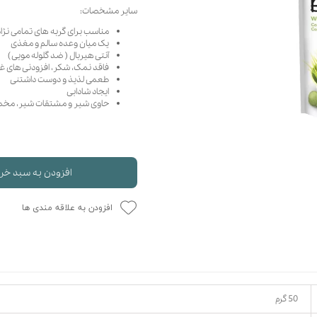
سایر مشخصات:
حوله سگ
غذا گربه
مناسب برای گربه های تمامی نژا
ربه
یک میان وعده سالم و مغذی
ر بچه گربه
آنتی هیربال ( ضد گلوله مویی )
فاقد نمک، شکر، افزودنی های غی
وله گربه
طعمی لذیذ و دوست داشتنی
ایجاد شادابی
حاوی شیر و مشتقات شیر، مخمر،
افزودن به سبد خر
افزودن به علاقه مندی ها
50 گرم