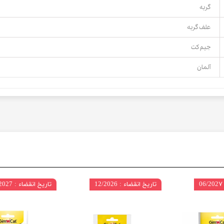
گربه
علف گربه
جیم کت
آلمان
تاریخ انقضاء : 12/2026
تاریخ انقضاء : 06/2027