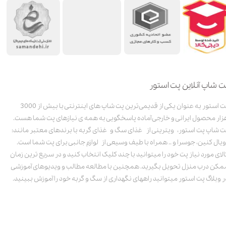
ت شاپ آنلاین پت استور
پت استور به عنوان یکی از قدیمی‌ترین پت شاپ های اینترنتی با بیش از 3000
زار محصول ایرانی و خارجی آماده پاسخگویی به همه ی نیازهای پت شما هست.
ت شاپ پت استور، ویترینی از غذای سگ و غذای گربه با برندهای معتبر مانند:
ویال کنین، جوسرا و .. همراه با طیف وسیعی از لوازم جانبی برای پت شما است.
الای مورد نیاز پت خود را میتوانید با چند کلیک انتخاب کنید و در سریع ترین زمان
مکن درب منزل تحویل بگیرید. همچنین با مطالعه مطالب و ویدیوهای آموزشی
ر وبلاگ پت استور میتوانید راههای نگهداری از سگ و گربه خود را آموزش ببینید.