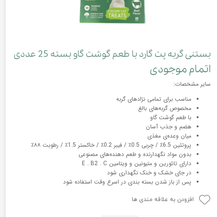
بستنی گربه پت گارد با طعم گوشت گاو بسته 25 عددی
اتمام موجودی
سایر مشخصات:
مناسب برای تمامی نژادهای گربه
مخصوص گربه‌های بالغ
با طعم گوشت گاو
هضم و جذب آسان
میان وعده‌ی مغذی
پروتئین 6.5٪ / چربی 0.5٪ / فیبر 0.2٪ / خاکستر 1.5٪ / رطوبت ۸۸٪
بدون مواد نگهدارنده و طعم دهنده‌های مصنوعی
دارای تائورین و متیونین و ویتامین E . B2 . C
در جای خشک و خنک نگهداری شود
پس از باز شدن بسته بندی در اسرع وقت استفاده شود
افزودن به علاقه مندی ها