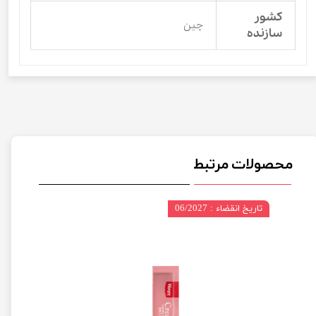
کشور
چین
سازنده
محصولات مرتبط
تاریخ انقضاء : 06/2027