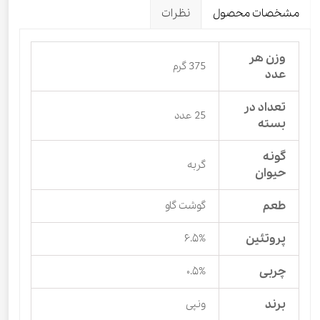
مشخصات محصول
نظرات
وزن هر
375 گرم
عدد
تعداد در
25 عدد
بسته
گونه
گربه
حیوان
طعم
گوشت گاو
پروتئین
۶.۵%
چربی
۰.۵%
برند
ونپی