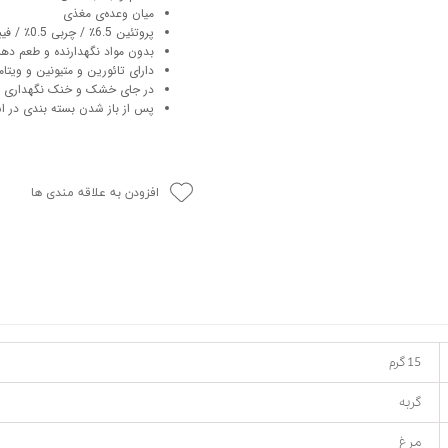
میان وعده‌ی مغذی
حوله سگ
غذا گربه
پروتئین 6.5٪ / چربی 0.5٪ / فیبر 0.2٪ / خاکستر 1.5٪ / رطوبت ۸۸٪
ربه
بدون مواد نگهدارنده و طعم ده
دارای تائورین و متیونین و ویتامین 2 . C
ر بچه گربه
در جای خشک و خنک نگهداری 
وله گربه
پس از باز شدن بسته بندی در ا
افزودن به علاقه مندی ها
15 گرم
گربه
مرغ