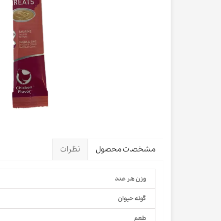
لباس و 
ظرف آب و 
اسکرچر گ
شیشه شی
لباس و ح
مشخصات محصول
نظرات
وزن هر عدد
گونه حیوان
طعم