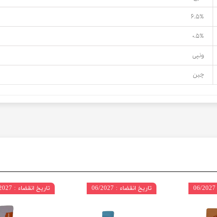
۶.۵%
۰.۵%
ونپی
چین
تاریخ انقضاء : 06/2027
تاریخ انقضاء : 06/2027