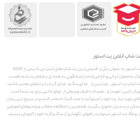
ت شاپ آنلاین پت استور
پت استور به عنوان یکی از قدیمی‌ترین پت شاپ های اینترنتی با بیش از 3000
زار محصول ایرانی و خارجی آماده پاسخگویی به همه ی نیازهای پت شما هست.
ت شاپ پت استور، ویترینی از غذای سگ و غذای گربه با برندهای معتبر مانند:
ویال کنین، جوسرا و .. همراه با طیف وسیعی از لوازم جانبی برای پت شما است.
الای مورد نیاز پت خود را میتوانید با چند کلیک انتخاب کنید و در سریع ترین زمان
مکن درب منزل تحویل بگیرید. همچنین با مطالعه مطالب و ویدیوهای آموزشی
ر وبلاگ پت استور میتوانید راههای نگهداری از سگ و گربه خود را آموزش ببینید.