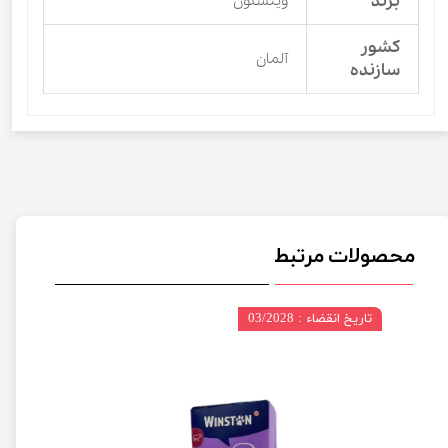
برند
وینستون
کشور
آلمان
سازنده
محصولات مرتبط
تاریخ انقضاء : 03/2028