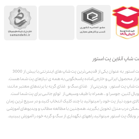
ت شاپ آنلاین پت استور
پت استور به عنوان یکی از قدیمی‌ترین پت شاپ های اینترنتی با بیش از 3000
زار محصول ایرانی و خارجی آماده پاسخگویی به همه ی نیازهای پت شما هست.
ت شاپ پت استور، ویترینی از غذای سگ و غذای گربه با برندهای معتبر مانند:
ویال کنین، جوسرا و .. همراه با طیف وسیعی از لوازم جانبی برای پت شما است.
الای مورد نیاز پت خود را میتوانید با چند کلیک انتخاب کنید و در سریع ترین زمان
مکن درب منزل تحویل بگیرید. همچنین با مطالعه مطالب و ویدیوهای آموزشی
ر وبلاگ پت استور میتوانید راههای نگهداری از سگ و گربه خود را آموزش ببینید.