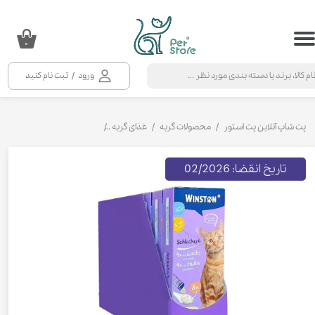
حساب کاربری من
۰
تغییر گذر واژه
ورود
/
ثبت نام کنید
سفارشات
خروج از حساب کاربری
پت شاپ آنلاین پت استور
محصولات گربه
غذای گربه
تشویقی و بستنی گربه
بستن
تاریخ انقضا: 02/2026