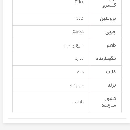
Fillet
کنسرو
پروتئین
13%
چربی
0.50%
طعم
مرغ و سیب
نگهدارنده
ندارد
غلات
دارد
برند
جیم کت
کشور
تایلند
سازنده