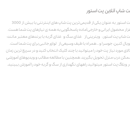
ت شاپ آنلاین پت استور
پت استور به عنوان یکی از قدیمی‌ترین پت شاپ های اینترنتی با بیش از 3000
زار محصول ایرانی و خارجی آماده پاسخگویی به همه ی نیازهای پت شما هست.
ت شاپ پت استور، ویترینی از غذای سگ و غذای گربه با برندهای معتبر مانند:
ویال کنین، جوسرا و .. همراه با طیف وسیعی از لوازم جانبی برای پت شما است.
الای مورد نیاز پت خود را میتوانید با چند کلیک انتخاب کنید و در سریع ترین زمان
مکن درب منزل تحویل بگیرید. همچنین با مطالعه مطالب و ویدیوهای آموزشی
ر وبلاگ پت استور میتوانید راههای نگهداری از سگ و گربه خود را آموزش ببینید.