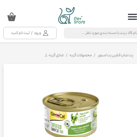
حساب کاربری من
۰
تغییر گذر واژه
ورود
/
ثبت نام کنید
سفارشات
خروج از حساب کاربری
پت شاپ آنلاین پت استور
محصولات گربه
غذای گربه
کنسرو و پوچ و غذای تر گربه