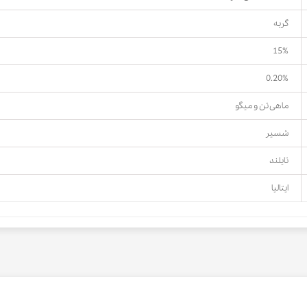
گربه
15%
0.20%
ماهی تن و میگو
شسیر
تایلند
ایتالیا