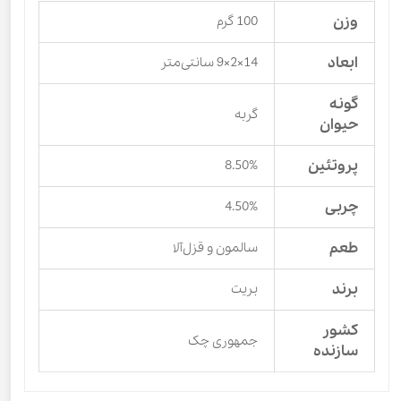
وزن
100 گرم
ابعاد
14×2×9 سانتی‌متر
گونه
گربه
حیوان
پروتئین
8.50%
چربی
4.50%
طعم
سالمون و قزل‌آلا
برند
بریت
کشور
جمهوری چک
سازنده