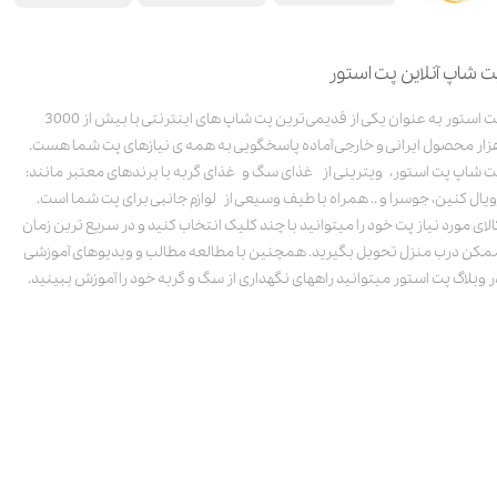
ت شاپ آنلاین پت استور
پت استور به عنوان یکی از قدیمی‌ترین پت شاپ های اینترنتی با بیش از 3000
زار محصول ایرانی و خارجی آماده پاسخگویی به همه ی نیازهای پت شما هست.
ت شاپ پت استور، ویترینی از غذای سگ و غذای گربه با برندهای معتبر مانند:
ویال کنین، جوسرا و .. همراه با طیف وسیعی از لوازم جانبی برای پت شما است.
الای مورد نیاز پت خود را میتوانید با چند کلیک انتخاب کنید و در سریع ترین زمان
مکن درب منزل تحویل بگیرید. همچنین با مطالعه مطالب و ویدیوهای آموزشی
ر وبلاگ پت استور میتوانید راههای نگهداری از سگ و گربه خود را آموزش ببینید.