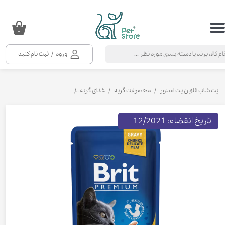
حساب کاربری من
۰
تغییر گذر واژه
ورود
/
ثبت نام کنید
سفارشات
خروج از حساب کاربری
پت شاپ آنلاین پت استور
محصولات گربه
غذای گربه
کنسرو و پوچ و غذای تر گربه
تاریخ انقضاء: 12/2021