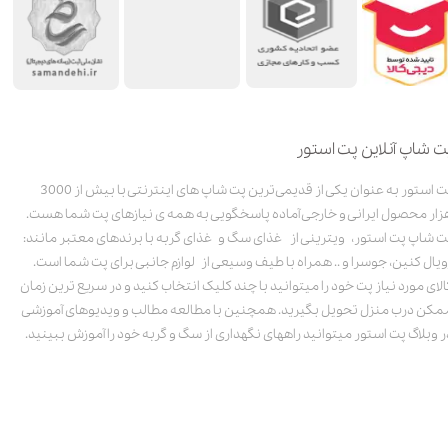
ت شاپ آنلاین پت استور
پت استور به عنوان یکی از قدیمی‌ترین پت شاپ های اینترنتی با بیش از 3000
زار محصول ایرانی و خارجی آماده پاسخگویی به همه ی نیازهای پت شما هست.
ت شاپ پت استور، ویترینی از غذای سگ و غذای گربه با برندهای معتبر مانند:
ویال کنین، جوسرا و .. همراه با طیف وسیعی از لوازم جانبی برای پت شما است.
الای مورد نیاز پت خود را میتوانید با چند کلیک انتخاب کنید و در سریع ترین زمان
مکن درب منزل تحویل بگیرید. همچنین با مطالعه مطالب و ویدیوهای آموزشی
ر وبلاگ پت استور میتوانید راههای نگهداری از سگ و گربه خود را آموزش ببینید.