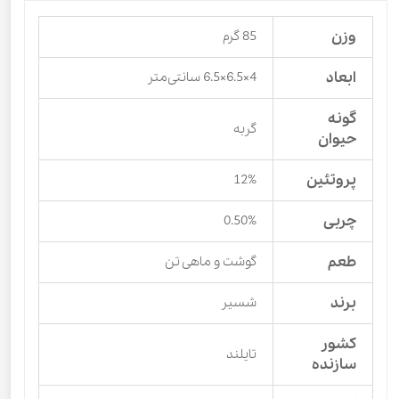
وزن
85 گرم
ابعاد
4×6.5×6.5 سانتی‌متر
گونه
گربه
حیوان
پروتئین
12%
چربی
0.50%
طعم
گوشت و ماهی تن
برند
شسیر
کشور
تایلند
سازنده