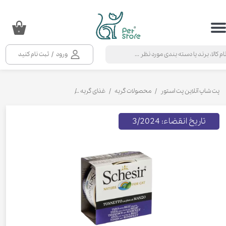
حساب کاربری من
۰
تغییر گذر واژه
ورود
/
ثبت نام کنید
سفارشات
خروج از حساب کاربری
پت شاپ آنلاین پت استور
محصولات گربه
غذای گربه
کنسرو و پوچ و غذای تر گربه
تاریخ انقضاء: 3/2024