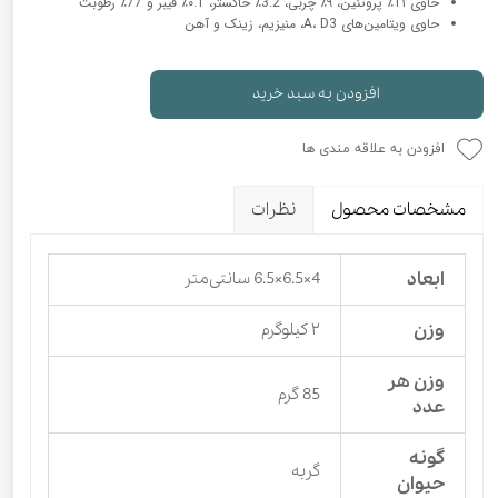
حاوی 1۱٪ پروتئین، ۹٪ چربی، 3.2٪ خاکستر، ۰.1٪ فیبر و 77٪ رطوبت
حاوی ویتامین‌های A، D3، منیزیم، زینک و آهن
افزودن به سبد خرید
افزودن به علاقه مندی ها
مشخصات محصول
نظرات
ابعاد
4×6.5×6.5 سانتی‌متر
وزن
۲ کیلوگرم
وزن هر
85 گرم
عدد
گونه
گربه
حیوان