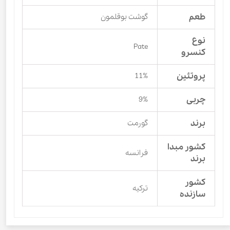
طعم
گوشت بوقلمون
نوع
Pate
کنسرو
پروتئین
11%
چربی
9%
برند
گورمت
کشور مبدا
فرانسه
برند
کشور
ترکیه
سازنده