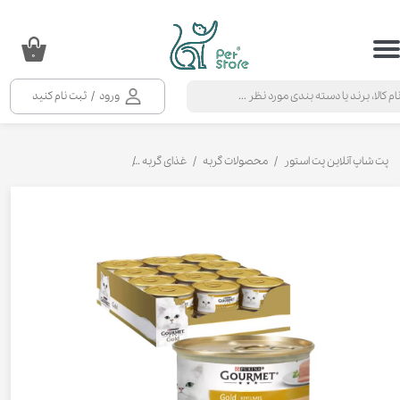
حساب کاربری من
۰
تغییر گذر واژه
ورود
/
ثبت نام کنید
سفارشات
خروج از حساب کاربری
پت شاپ آنلاین پت استور
محصولات گربه
غذای گربه
کنسرو و پوچ و غذای تر گربه