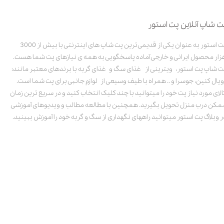
ت شاپ آنلاین پت استور
پت استور به عنوان یکی از قدیمی‌ترین پت شاپ های اینترنتی با بیش از 3000
زار محصول ایرانی و خارجی آماده پاسخگویی به همه ی نیازهای پت شما هست.
ت شاپ پت استور، ویترینی از غذای سگ و غذای گربه با برندهای معتبر مانند:
ویال کنین، جوسرا و .. همراه با طیف وسیعی از لوازم جانبی برای پت شما است.
الای مورد نیاز پت خود را میتوانید با چند کلیک انتخاب کنید و در سریع ترین زمان
مکن درب منزل تحویل بگیرید. همچنین با مطالعه مطالب و ویدیوهای آموزشی
ر وبلاگ پت استور میتوانید راههای نگهداری از سگ و گربه خود را آموزش ببینید.