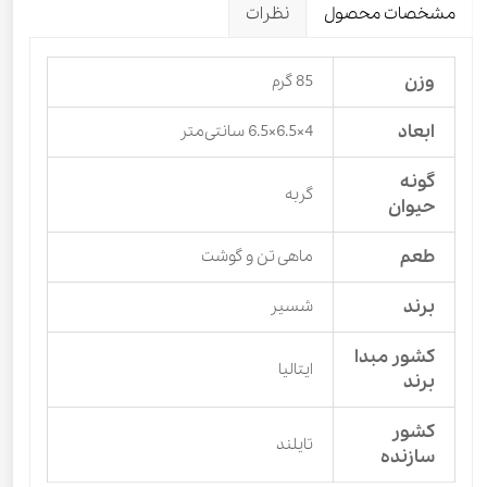
مشخصات محصول
نظرات
وزن
85 گرم
ابعاد
4×6.5×6.5 سانتی‌متر
گونه
گربه
حیوان
طعم
ماهی تن و گوشت
برند
شسیر
کشور مبدا
ایتالیا
برند
کشور
تایلند
سازنده