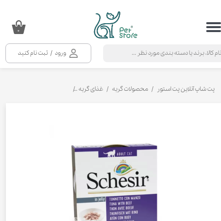
حساب کاربری من
۰
تغییر گذر واژه
ورود
/
ثبت نام کنید
سفارشات
خروج از حساب کاربری
پت شاپ آنلاین پت استور
محصولات گربه
غذای گربه
کنسرو و پوچ و غذای تر گربه