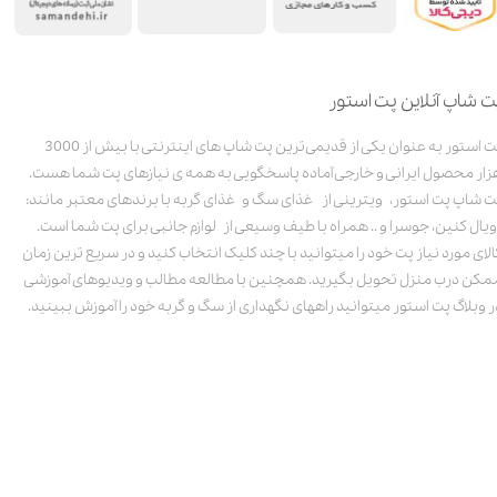
ت شاپ آنلاین پت استور
پت استور به عنوان یکی از قدیمی‌ترین پت شاپ های اینترنتی با بیش از 3000
زار محصول ایرانی و خارجی آماده پاسخگویی به همه ی نیازهای پت شما هست.
ت شاپ پت استور، ویترینی از غذای سگ و غذای گربه با برندهای معتبر مانند:
ویال کنین، جوسرا و .. همراه با طیف وسیعی از لوازم جانبی برای پت شما است.
الای مورد نیاز پت خود را میتوانید با چند کلیک انتخاب کنید و در سریع ترین زمان
مکن درب منزل تحویل بگیرید. همچنین با مطالعه مطالب و ویدیوهای آموزشی
ر وبلاگ پت استور میتوانید راههای نگهداری از سگ و گربه خود را آموزش ببینید.