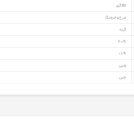
80 گرم
مرغ و خرچنگ
گربه
۷.۰۰%
۰.۱۰%
ونپی
چین