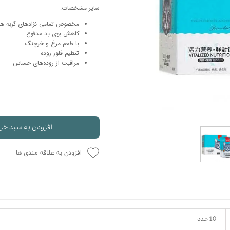
سایر مشخصات:
حوله سگ
غذا گربه
مخصوص تمامی نژادهای گربه های بال
ربه
کاهش بوی بد مدفوع
ر بچه گربه
با طعم مرغ و خرچنگ
تنظیم فلور روده
وله گربه
مراقبت از روده‌های حساس
افزودن به سبد خر
افزودن به علاقه مندی ها
10 عدد