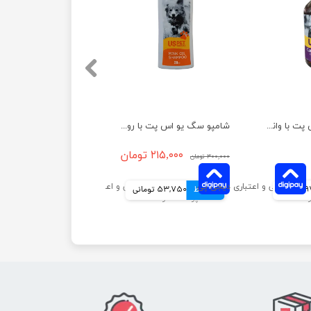
شامپو گربه یو اس پت با وانیل و جینسنگ حجم 500 میلی لیتر
شامپو سگ یو اس پت با روغن مینک حجم 250 میلی لیتر
۲۱۵,۰۰۰ تومان
۳۰۰,۰۰۰ تومان
انی
4 قسط
53,750 تومانی