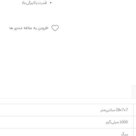
قدرت پاکیزگی بالا
حوله سگ
غذا گربه
ربه
ر بچه گربه
افزودن به علاقه مندی ها
وله گربه
28x7x7 سانتی‌متر
1000 میلی گرم
سگ