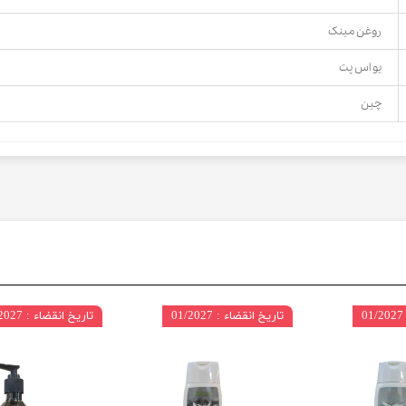
روغن مینک
یو اس پت
چین
تاریخ انقضاء : 01/2027
تاریخ انقضاء : 01/2027