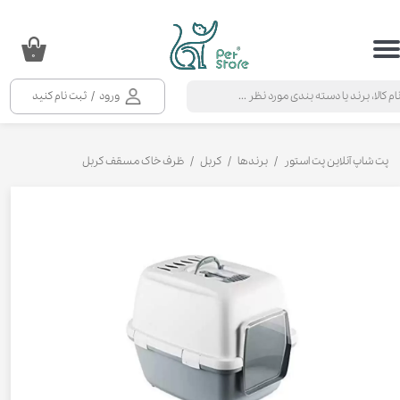
حساب کاربری من
۰
تغییر گذر واژه
ورود
/
ثبت نام کنید
سفارشات
خروج از حساب کاربری
پت شاپ آنلاین پت استور
برندها
کربل
ظرف خاک مسقف کربل