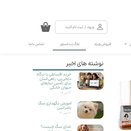
ورود
/
ثبت نام کنید
۰
حساب کاربری من
فروش ویژه
بلاگ پت استور
تماس با ما
تغییر گذر واژه
سفارشات
سلامتی گربه
سلامتی سگ
نوشته های اخیر
مکمل و ویتامین سگ
مالت و مولتی ویتامین گربه
خروج از حساب کاربری
خرید اقساطی با درگاه
انواع قطره سگ
انواع اسپری گربه
دیجی‌پی؛ راهی آسان
انواع قطره گربه
انواع اسپری سگ
برای تأمین نیازهای
حیوان خانگی
کرم دست و پای سگ
۱۶ تیر ۰۵
آموزش نگهداری سگ
پامرانین‌
۲۱ مهر ۰۳
غذای سگ چیست؟