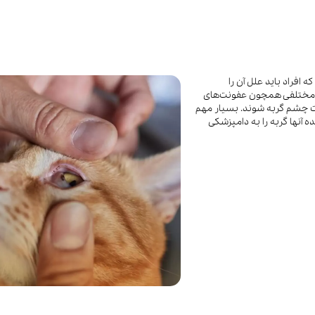
حوله سگ
غذا گربه
ربه
ر بچه گربه
وله گربه
افراد باید علل آن را
یل مختلفی همچون عفونت‌های
نت چشم گربه شوند. بسیار مهم
آنها گربه را به دامپزشکی