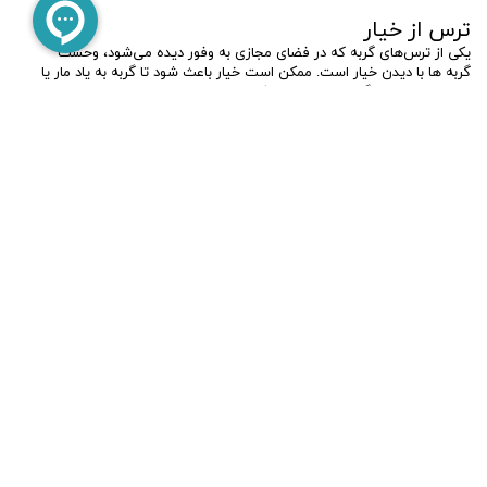
ترس از خیار
یکی از ترس‌های گربه که در فضای مجازی به وفور دیده می‌شود، وحشت
گربه ها با دیدن خیار است. ممکن است خیار باعث شود تا گربه به یاد مار یا
دشمن طبیعی دیگری بیفتد. چیزی که ما را به شدت می‌خنداند، در واقع
برای حیوانات خانگی ما مضر است. ما باید به گربه خود کمک کنیم از
موقعیت‌های استرس‌زا دوری کند، نه اینکه حیوان را عمداً بترسانیم. استرس
یک عامل آسیب بزرگ برای سلامتی حیوان است که حتی می‌تواند عمر
حیوان خانگی شما را کوتاه کند.
افزایش ناگهانی انرژی
تقریباً گربه ها به طور روزانه در حال دویدن از یک طرف به طرف دیگر
هستند، آیا گربه شما از چیزی ترسیده است؟ یا یک حشره را تعقیب
می‌کند؟ معمولاً جواب منفی است! دلیل این تعقیب‌های غیرمنتظره و
بی‌هدف انرژی انباشته‌ای است که گربه شما در تمام روز فرصت مناسبی
برای تخلیه آن نداشته است. این یک مشکل رایج در میان گربه هایی است
منحصراً در داخل خانه زندگی می‌کنند و اغلب بیرون نمی‌روند.