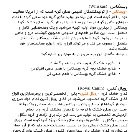
ویسکاس (Whiskas)
«
ویسکاس
» از تولیدکنندگان قدیمی غذای گربه است که از آمریکا فعالیت
خود را آغاز کرده است. این برند در تولید غذای گربه خود سعی کرده تا تمام
نیازهای غذایی گربه در سنین مختلف را در نظر بگیرد. غذای خشک گربه
ویسکاس از بهترین مواد اولیه تهیه می‌شود و یک وعده‌غذایی کامل و
متعادل است. این غذا در طعم‌های متنوعی همچون گوشت، مرغ و ماهی
و.. تولید می‌شود. گربه شما با خوردن غذای خشک ویسکاس یک غذای
متعادل را مصرف می‌کند و می‌تواند انرژی لازم را برای فعالیت‌های خود
داشته باشد.
از جمله غذاهای این برند می‌توان به موارد زیر اشاره کرد:
غذای خشک گربه ویسکاس با طعم گوشت
غذای خشک بچه گربه ویسکاس با طعم ماهی اقیانوس
غذای خشک گربه ویسکاس با طعم ماهی تن
رویال کنین (Royal Canin)
غذای خشک گربه «
رویال کنین
» یکی از تخصصی‌ترین و پرطرفدارترین انواع
غذای خشک گربه محسوب می‌شود. در غذای رویال کنین تمام مواد ضروری
موردنیاز گربه‌ها از جمله پروتئین، ویتامین‌ها، و مواد معدنی به‌کاررفته
است. این غذای خشک با توجه به نژادهای مختلف گربه و با انجام
آزمایش‌ها تخصصی به تولید می‌رسد. این برند برای نژادهای گربه بنگال،
سیامی، رگدال و... اقدام به تولید غذای خشک ویژه آنها کرده است. رویال
کنین غذای خشک درمانی نیز در لیست محصولات خود دارد که از آن جمله
می‌توان به غذای خشک برای بیماری‌های کلیوی، غذای خشک برای گربه‌های