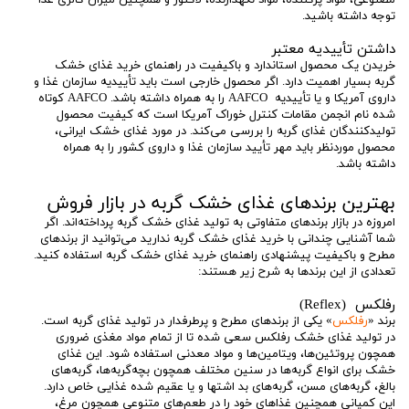
توجه داشته باشید.
داشتن تأییدیه معتبر
خریدن یک محصول استاندارد و باکیفیت در راهنمای خرید غذای خشک
گربه بسیار اهمیت دارد. اگر محصول خارجی است باید تأییدیه سازمان غذا و
داروی آمریکا و یا تأییدیه AAFCO را به همراه داشته باشد. AAFCO کوتاه
شده نام انجمن مقامات کنترل خوراک آمریکا است که کیفیت محصول
تولیدکنندگان غذای گربه را بررسی می‌کند. در مورد غذای خشک ایرانی،
محصول موردنظر باید مهر تأیید سازمان غذا و داروی کشور را به همراه
داشته باشد.
بهترین برندهای غذای خشک گربه در بازار فروش
امروزه در بازار برندهای متفاوتی به تولید غذای خشک گربه پرداخته‌اند. اگر
شما آشنایی چندانی با خرید غذای خشک گربه ندارید می‌توانید از برندهای
مطرح و باکیفیت پیشنهادی راهنمای خرید غذای خشک گربه استفاده کنید.
تعدادی از این برندها به شرح زیر هستند:
رفلکس (Reflex)
برند «
رفلکس
» یکی از برندهای مطرح و پرطرفدار در تولید غذای گربه است.
در تولید غذای خشک رفلکس سعی شده تا از تمام مواد مغذی ضروری
همچون پروتئین‌ها، ویتامین‌ها و مواد معدنی استفاده شود. این غذای
خشک برای انواع گربه‌ها در سنین مختلف همچون بچه‌گربه‌ها، گربه‌های
بالغ، گربه‌های مسن، گربه‌های بد اشتها و یا عقیم شده غذایی خاص دارد.
این کمپانی همچنین غذاهای خود را در طعم‌های متنوعی همچون مرغ،