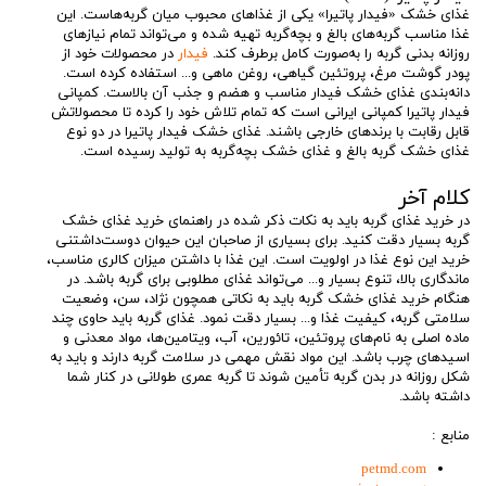
غذای خشک «فیدار پاتیرا» یکی از غذاهای محبوب میان گربه‌هاست. این
غذا مناسب گربه‌های بالغ و بچه‌گربه تهیه شده و می‌تواند تمام نیازهای
روزانه بدنی گربه را به‌صورت کامل برطرف کند.
فیدار
در محصولات خود از
پودر گوشت مرغ، پروتئین گیاهی، روغن ماهی و... استفاده کرده است.
دانه‌بندی غذای خشک فیدار مناسب و هضم و جذب آن بالاست. کمپانی
فیدار پاتیرا کمپانی ایرانی است که تمام تلاش خود را کرده تا محصولاتش
قابل ‌رقابت با برندهای خارجی باشند. غذای خشک فیدار پاتیرا در دو نوع
غذای خشک گربه بالغ و غذای خشک بچه‌گربه به تولید رسیده است.
کلام آخر
در خرید غذای گربه باید به نکات ذکر شده در راهنمای خرید غذای خشک
گربه بسیار دقت کنید. برای بسیاری از صاحبان این حیوان دوست‌داشتنی
خرید این نوع غذا در اولویت است. این غذا با داشتن میزان کالری مناسب،
ماندگاری بالا، تنوع بسیار و... می‌تواند غذای مطلوبی برای گربه باشد. در
هنگام خرید غذای خشک گربه باید به نکاتی همچون نژاد، سن، وضعیت
سلامتی گربه، کیفیت غذا و... بسیار دقت نمود. غذای گربه باید حاوی چند
ماده اصلی به نام‌های پروتئین، تائورین، آب، ویتامین‌ها، مواد معدنی و
اسیدهای چرب باشد. این مواد نقش مهمی در سلامت گربه دارند و باید به
شکل روزانه در بدن گربه تأمین شوند تا گربه عمری طولانی در کنار شما
داشته باشد.
منابع :
petmd.com