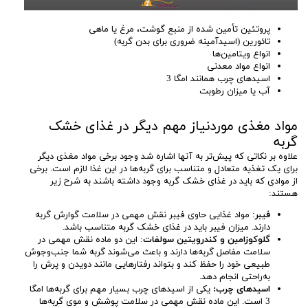
پروتئین تأمین شده از منبع گوشت، مرغ یا ماهی
تائورین (اسیدآمینه ضروری برای بدن گربه)
انواع ویتامین‌ها
انواع مواد معدنی
اسیدهای چرب همانند امگا 3
آب یا میزان رطوبت
مواد مغذی موردنیاز مهم دیگر در غذای خشک
گربه
علاوه بر نکاتی که پیش‌تر به آنها اشاره شد وجود برخی مواد مغذی دیگر
برای یک تغذیه متعادل و متناسب برای گربه‌ها در این غذا لازم است. برخی
از موادی که باید در غذای خشک گربه وجود داشته باشند به شرح زیر
هستند:
فیبر
: مواد غذایی حاوی فیبر نقش مهمی در سلامت گوارش گربه
دارند. میزان فیبر باید در غذای خشک گربه متناسب باشد.
گلوکوزامین و کندرویتین سولفات
: این دو ماده نقش مهمی در
سلامت مفاصل گربه‌ها دارند و باعث می‌شوند گربه شما جنب‌وجوش
طبیعی خود را حفظ کند و بتواند رفتارهایی مانند دویدن و پرش را
به‌راحتی انجام دهد.
اسیدهای چرب:
یکی از اسیدهای چرب بسیار مهم برای گربه‌ها امگا
3 است. این ماده نقش مهمی در سلامت پوشش و موی گربه‌ها