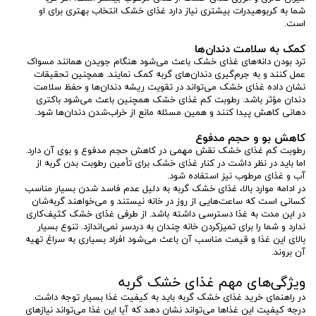
شما به کربوهیدرات بیشتری نیاز دارد غذای خشک انتخاب بهتری برای او
است.
کمک به سلامت دندان‌ها
ترد بودن دانه‌های غذای خشک باعث می‌شود هنگام جویدن همانند مسواک
عمل کنند و به جرم‌گیری دندان‌های گربه کمک نمایند. همچنین تحقیقات
نشان داده غذای خشک می‌تواند در تقویت ریشه دندان‌ها و حفظ سلامت
دندان مؤثر باشد. رطوبت کم غذای خشک همچنین باعث می‌شود باکتری
دهانی کاهش پیدا کنند و همین مسئله مانع از خراب‌شدن دندان‌ها شود.
کاهش بو و حجم مدفوع
رطوبت کم غذای خشک نقش مهمی در کاهش حجم مدفوع و بوی آن دارد.
اما باید در نظر داشت در کنار غذای خشک برای تأمین رطوبت بدن گربه از
آب و غذای مرطوب نیز استفاده شود.
در ادامه موارد بالا، غذای خشک گربه به دلیل عدم فاسد شدن بسیار مناسب
کسانی است که ساعت‌هایی از روز در خانه نیستند و می‌خواهند گربه‌شان
در این مدت به غذا دسترسی داشته باشد. از طرفی غذای خشک کثیف‌کاری
ندارد و شما را برای تمیزکردن خانه چندان به دردسر نمی‌اندازد. تنوع بسیار
بالای این غذا و قیمت مناسب آن باعث می‌شود افراد بسیاری به سراغ تهیه
آن بروند.
ویژگی‌های مهم غذای خشک گربه
در راهنمای خرید غذای خشک گربه باید به کیفیت غذا بسیار توجه داشت.
درجه کیفیت این غذاها می‌تواند نشان دهد که آیا این غذا می‌تواند نیازهای