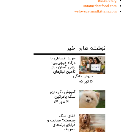
icatcare.org
untamedcatfood.com
welovecatsandkittens.com
نوشته های اخیر
خرید اقساطی با
درگاه دیجی‌پی؛
راهی آسان برای
تأمین نیازهای
حیوان خانگی
۱۶ تیر ۰۵
آموزش نگهداری
سگ پامرانین‌
۲۱ مهر ۰۳
غذای سگ
چیست؟ معایب و
مزایای برندهای
معروف