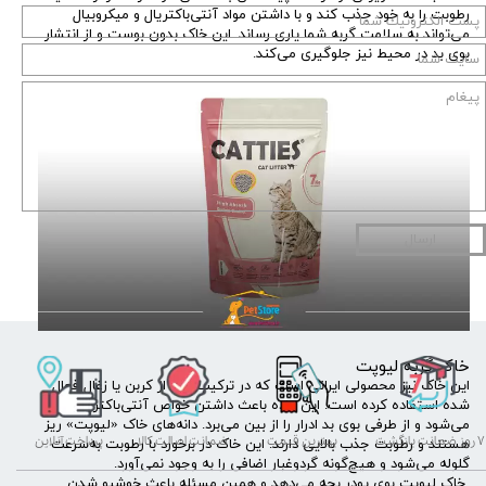
رطوبت را به خود جذب کند و با داشتن مواد آنتی‌باکتریال و میکروبیال
می‌تواند به سلامت گربه شما یاری رساند. این خاک بدون بوست و از انتشار
بوی بد در محیط نیز جلوگیری می‌کند.
ارسال
خاک گربه لیوپت
این خاک نیز محصولی ایرانی است که در ترکیب خود از کربن یا زغال فعال
شده استفاده کرده است. این ماده باعث داشتن خواص آنتی‌باکتریال خاک
می‌شود و از طرفی بوی بد ادرار را از بین می‌برد. دانه‌های خاک «لیوپت» ریز
۷ روز ضمانت بازگشت
بهترین قیمت
ضمانت اصالت کالا
پرداخت آنلاین
هستند و رطوبت جذب بالایی دارند. این خاک در برخورد با رطوبت به‌سرعت
گلوله می‌شود و هیچ‌گونه گردوغبار اضافی را به وجود نمی‌آورد.
خاک لیوپت بوی پودر بچه می‌دهد و همین مسئله باعث خوشبو شدن