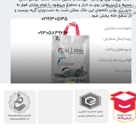
محیط و ازبین‌رفتن بوی بد ادرار و مدفوع می‌شود. با تمام مزایای فوق به
راهنمای خرید از
ارتباط با پت استور
دلیل ریز بودن دانه‌های این خاک ممکن است به دست‌وپای گربه بچسبد و
فروشگاه
در سطح خانه پخش شود.
۰۲۱۹۱۳۰۵۱۴۵
نحوه ثبت سفارش
۰۹۳۰۵8۴9696
رویه ارسال سفارش
شیوه‌های پرداخت
قوانین و مقررات سایت
تماس با ما
کلام پایانی
خاک گربه یکی از اولین ملزوماتی است که شما باید برای حیوان
دوست‌داشتنی خود تهیه کنید. تهیه خاک گربه نیاز به توجه به نکات مهمی
دارد و ازاین‌رو آشنایی با راهنمای خرید خاک گربه برای سرپرستان این حیوان
دوست‌داشتنی بسیار مهم است. خاک گربه در چند مدل توده شونده غیر
توده شونده، کریستالی و... به تولید می‌رسد.