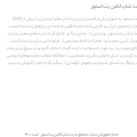
در خرید خاک گربه باید به نکات مهمی همچون خاصیت جذب آب بالا، ضد
ت شاپ آنلاین پت استور
حساسیت بودن، آنتی‌باکتریال و ضدباکتری بودن، و جاذب بودن بوی آن
توجه شود. امروزه در بازار انواع مختلف خاک توسط برندهای متفاوت به
پت استور به عنوان یکی از قدیمی‌ترین پت شاپ های اینترنتی با بیش از 3000
تولید رسیده‌اند و شما می‌توانید با درنظرگرفتن نکاتی که در راهنمای خرید
خاک گربه خواندید بهترین خاک را برای گربه عزیز خود انتخاب نمایید.
زار محصول ایرانی و خارجی آماده پاسخگویی به همه ی نیازهای پت شما هست.
ت شاپ پت استور، ویترینی از غذای سگ و غذای گربه با برندهای معتبر مانند:
ویال کنین، جوسرا و .. همراه با طیف وسیعی از لوازم جانبی برای پت شما است.
منابع :
الای مورد نیاز پت خود را میتوانید با چند کلیک انتخاب کنید و در سریع ترین زمان
petco.com
مکن درب منزل تحویل بگیرید. همچنین با مطالعه مطالب و ویدیوهای آموزشی
budgetpetproducts.com.au
avantispet.com
ر وبلاگ پت استور میتوانید راههای نگهداری از سگ و گربه خود را آموزش ببینید.
تمام حقوق این سایت متعلق به پت شاپ آنلاین پت استور است. ۱۴۰۰