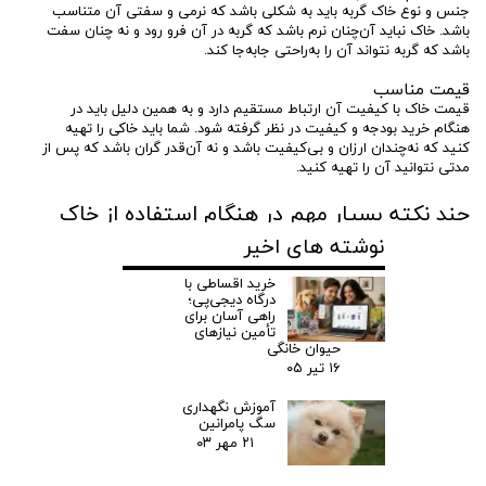
جنس و نوع خاک گربه باید به شکلی باشد که نرمی و سفتی آن متناسب
باشد. خاک نباید آن‌چنان نرم باشد که گربه در آن فرو رود و نه چنان سفت
باشد که گربه نتواند آن را به‌راحتی جابه‌جا کند.
قیمت مناسب
قیمت خاک با کیفیت آن ارتباط مستقیم دارد و به همین دلیل باید در
هنگام خرید بودجه و کیفیت در نظر گرفته شود. شما باید خاکی را تهیه
کنید که نه‌چندان ارزان و بی‌کیفیت باشد و نه آن‌قدر گران باشد که پس از
مدتی نتوانید آن را تهیه کنید.
چند نکته بسیار مهم در هنگام استفاده از خاک
گربه
نوشته های اخیر
چند نکته مهم دیگر که باید برای
خرید خاک گربه
بدانید رت ادامه به شما
معرفی می‌کنیم:
خرید اقساطی با
درگاه دیجی‌پی؛
سعی کنید برای گربه خود دو ظرف جداگانه برای ادرار و مدفوع قرار
راهی آسان برای
تأمین نیازهای
دهید.
حیوان خانگی
ابعاد ظرف خاک گربه خود را به شکلی باید در نظر بگیرید که نه
۱۶ تیر ۰۵
آن‌چنان کوچک باشد که گربه در آن احساس راحتی نکند و نه
آن‌چنان بزرگ باشد که گربه مدام ریخت‌وپاش کند.
آموزش نگهداری
ظرف خاک و غذای گربه را به‌هیچ‌عنوان نزدیک یکدیگر قرار ندهید.
سگ پامرانین‌
خاک را متناسب با ظرف در آن بریزید. میزان خاک باید حدود ۵
۲۱ مهر ۰۳
سانتی‌متر از
ظرف خاک گربه
شما را بپوشاند تا گربه بتواند به‌راحتی
ادرار و مدفوع کند و سپس روی آن را بپوشاند.