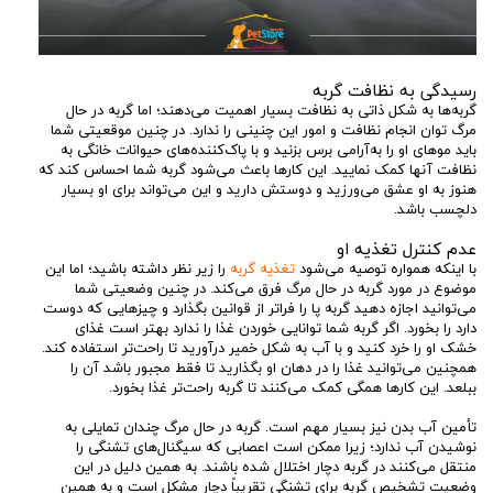
رسیدگی به نظافت گربه
گربه‌ها به شکل ذاتی به نظافت بسیار اهمیت می‌دهند؛ اما گربه در حال
مرگ توان انجام نظافت و امور این چنینی را ندارد. در چنین موقعیتی شما
باید موهای او را به‌آرامی برس بزنید و با پاک‌کننده‌های حیوانات خانگی به
نظافت آنها کمک نمایید. این کارها باعث می‌شود گربه شما احساس کند که
هنوز به او عشق می‌ورزید و دوستش دارید و این می‌تواند برای او بسیار
دلچسب باشد.
عدم کنترل تغذیه او
با اینکه همواره توصیه می‌شود
تغذیه گربه
را زیر نظر داشته باشید؛ اما این
موضوع در مورد گربه در حال مرگ فرق می‌کند. در چنین وضعیتی شما
می‌توانید اجازه دهید گربه پا را فراتر از قوانین بگذارد و چیزهایی که دوست
دارد را بخورد. اگر گربه شما توانایی خوردن غذا را ندارد بهتر است غذای
خشک او را خرد کنید و با آب به شکل خمیر درآورید تا راحت‌تر استفاده کند.
همچنین می‌توانید غذا را در دهان او بگذارید تا فقط مجبور باشد آن را
ببلعد. این کارها همگی کمک می‌کنند تا گربه راحت‌تر غذا بخورد.
تأمین آب بدن نیز بسیار مهم است. گربه در حال مرگ چندان تمایلی به
نوشیدن آب ندارد؛ زیرا ممکن است اعصابی که سیگنال‌های تشنگی را
منتقل می‌کنند در گربه دچار اختلال شده باشند. به همین دلیل در این
وضعیت تشخیص گربه برای تشنگی تقریباً دچار مشکل است و به همین