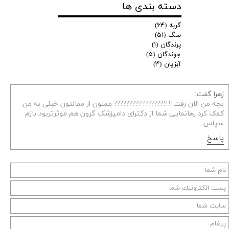
دسته بندی ها
تا لحظه آخر در کنارش هستید.
گربه
(۶۴)
منابع :
سگ
(۵۱)
پرندگان
(۱)
pawsandmorevet.com.au
جوندگان
(۵)
wikihow.com
آبزیان
(۳)
cat-world.com
زهرا گفت:
بچه من الان رفت!!!!???????????????? ممنون از مقالتون خیلی به من
کمک کرد رهانمایی شما از دکترای دامپزشک گرون هم موثرتربود بازم
سپاس
پاسخ