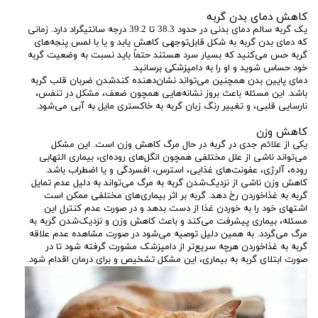
کاهش دمای بدن گربه
یک گربه سالم دمای بدنی در حدود 38.3 تا 39.2 درجه سانتیگراد دارد. زمانی
که دمای بدن گربه به شکل قابل‌توجهی کاهش یابد و یا با لمس پنجه‌های
گربه حس می‌کنید که بسیار سرد هستند حتماً باید نسبت به وضعیت گربه
خود حساس شوید و او را به دامپزشکی برسانید.
دمای پایین بدن همچنین می‌تواند نشان‌دهنده کندشدن ضربان قلب گربه
باشد. این مسئله باعث بروز نشانه‌هایی همچون ضعف، مشکل در تنفس،
نارسایی قلبی، و تغییر رنگ زبان گربه به خاکستری مایل به آبی می‌شود.
کاهش وزن
یکی از علائم جدی در گربه در حال مرگ کاهش وزن است. این مشکل
می‌تواند ناشی از علل مختلفی همچون انگل‌های روده‌ای، بیماری التهابی
روده، آلرژی، عفونت‌های غذایی، استرس، افسردگی و یا اضطراب باشد.
کاهش وزن ناشی از نزدیک‌شدن گربه به مرگ می‌تواند به دلیل عدم تمایل
گربه به غذاخوردن رخ دهد. گربه بر اثر بیماری‌های مختلفی ممکن است
اشتهای خود را به خوردن غذا از دست بدهد و در صورت عدم کنترل این
مسئله، بیماری پیشرفت می‌کند و باعث کاهش وزن و نزدیک‌شدن گربه به
مرگ می‌گردد. به همین دلیل توصیه می‌شود در صورت مشاهده عدم علاقه
گربه به غذاخوردن هرچه سریع‌تر از دامپزشک مشورت گرفته شود تا در
صورت ابتلای گربه به بیماری، این مشکل تشخیص و برای درمان اقدام شود.