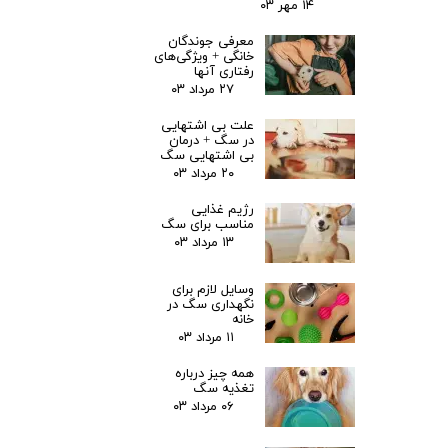
۱۴ مهر ۰۳
معرفی جوندگان
خانگی + ویژگی‌های
رفتاری آنها
۲۷ مرداد ۰۳
علت بی اشتهایی
در سگ + درمان
بی اشتهایی سگ
۲۰ مرداد ۰۳
کلام پایانی
رژیم غذایی
مناسب برای سگ
خواندن راهنمای خرید لباس و حوله گربه پیش از خرید این محصولات بسیار
۱۳ مرداد ۰۳
اهمیت دارد. شما در راهنمای خرید لباس و حوله گربه متوجه می‌شوید که
به چه دلیل گربه‌ها نیاز به لباس و یا حوله دارند و همچنین این وسایل باید با
چه ویژگی‌هایی خریداری شوند تا کاملاً متناسب با پوست و موی گربه باشند
وسایل لازم برای
و از طرفی باعث آزار این حیوان نشوند.
نگهداری سگ در
گربه‌ها و به‌خصوص برخی از نژادهای خاص آنها در مواقعی از سال که هوا
خانه
سرد است به لباس گربه نیاز دارند تا گرمای بدنشان تأمین شود. از طرفی
۱۱ مرداد ۰۳
حوله نیز یکی از لوازم ضروری برای آنها است تا به‌محض خیس شدن و یا
پس از حمام‌کردن به‌راحتی بتوان آنها را خشک کرد. این دو وسیله اگرچه به
همه چیز درباره
نظر بسیاری از افراد چندان ضروری به نظر نمی‌رسند؛ اما برای برخی از گربه‌ها
تغذیه سگ
ضروری هستند و باید حتماً جزو لوازم جانبی موردنیاز آنها در نظر گرفته
۰۶ مرداد ۰۳
شوند.