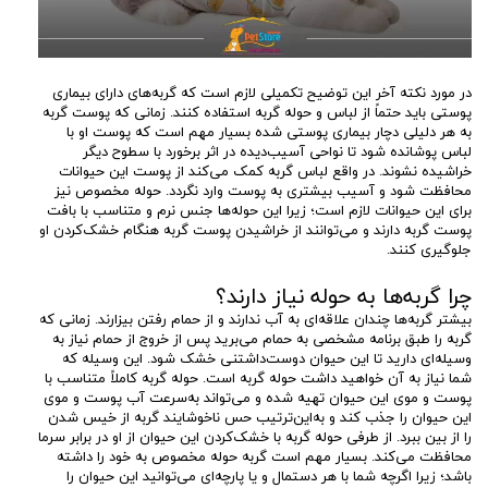
در مورد نکته آخر این توضیح تکمیلی لازم است که گربه‌های دارای بیماری
پوستی باید حتماً از لباس و حوله گربه استفاده کنند. زمانی که پوست گربه
به هر دلیلی دچار بیماری پوستی شده بسیار مهم است که پوست او با
لباس پوشانده شود تا نواحی آسیب‌دیده در اثر برخورد با سطوح دیگر
خراشیده نشوند. در واقع لباس گربه کمک می‌کند از پوست این حیوانات
محافظت شود و آسیب بیشتری به پوست وارد نگردد. حوله مخصوص نیز
برای این حیوانات لازم است؛ زیرا این حوله‌ها جنس نرم و متناسب با بافت
پوست گربه دارند و می‌توانند از خراشیدن پوست گربه هنگام خشک‌کردن او
جلوگیری کنند.
چرا گربه‌ها به حوله نیاز دارند؟
بیشتر گربه‌ها چندان علاقه‌ای به آب ندارند و از حمام رفتن بیزارند. زمانی که
گربه را طبق برنامه مشخصی به حمام می‌برید پس از خروج از حمام نیاز به
وسیله‌ای دارید تا این حیوان دوست‌داشتنی خشک شود. این وسیله که
شما نیاز به آن خواهید داشت حوله گربه است. حوله گربه کاملاً متناسب با
پوست و موی این حیوان تهیه شده و می‌تواند به‌سرعت آب پوست و موی
این حیوان را جذب کند و به‌این‌ترتیب حس ناخوشایند گربه از خیس شدن
را از بین ببرد. از طرفی حوله گربه با خشک‌کردن این حیوان از او در برابر سرما
محافظت می‌کند. بسیار مهم است گربه حوله مخصوص به خود را داشته
باشد؛ زیرا اگرچه شما با هر دستمال و یا پارچه‌ای می‌توانید این حیوان را