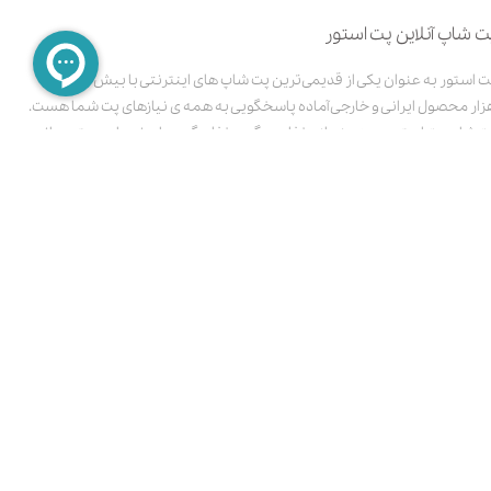
ت شاپ آنلاین پت استور
پت استور به عنوان یکی از قدیمی‌ترین پت شاپ های اینترنتی با بیش از 3000
زار محصول ایرانی و خارجی آماده پاسخگویی به همه ی نیازهای پت شما هست.
ت شاپ پت استور، ویترینی از غذای سگ و غذای گربه با برندهای معتبر مانند:
ویال کنین، جوسرا و .. همراه با طیف وسیعی از لوازم جانبی برای پت شما است.
الای مورد نیاز پت خود را میتوانید با چند کلیک انتخاب کنید و در سریع ترین زمان
مکن درب منزل تحویل بگیرید. همچنین با مطالعه مطالب و ویدیوهای آموزشی
ر وبلاگ پت استور میتوانید راههای نگهداری از سگ و گربه خود را آموزش ببینید.