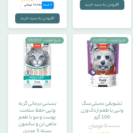
افزودن به سبد خرید
4 قسط
81,250 تومانی
افزودن به سبد خرید
تاریخ انقضاء : 11/2026
تاریخ انقضاء : 03/2027
تشویقی دمبلی سگ
بستنی درمانی گربه
ونپی با طعم اردک وزن
ونپی حفظ سلامت
100 گرم
پوست و مو با طعم
ماهی تن و سالمون
۷۰۰,۰۰۰ تومان
بسته 5 عددی