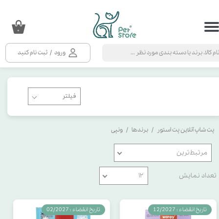
حساب کاربری من
۰
تغییر گذر واژه
ورود
/
ثبت نام کنید
سفارشات
خروج از حساب کاربری
پت شاپ آنلاین پت استور
برندها
ونپی
مرتبط‌ترین
تعداد نمایش
۱۲
تاریخ انقضاء : 12/2027
تاریخ انقضاء : 02/2027