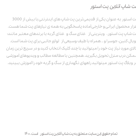
ت شاپ آنلاین پت استور
پت استور به عنوان یکی از قدیمی‌ترین پت شاپ های اینترنتی با بیش از 3000
زار محصول ایرانی و خارجی آماده پاسخگویی به همه ی نیازهای پت شما هست.
ت شاپ پت استور، ویترینی از غذای سگ و غذای گربه با برندهای معتبر مانند:
ویال کنین، جوسرا و .. همراه با طیف وسیعی از لوازم جانبی برای پت شما است.
الای مورد نیاز پت خود را میتوانید با چند کلیک انتخاب کنید و در سریع ترین زمان
مکن درب منزل تحویل بگیرید. همچنین با مطالعه مطالب و ویدیوهای آموزشی
ر وبلاگ پت استور میتوانید راههای نگهداری از سگ و گربه خود را آموزش ببینید.
تمام حقوق این سایت متعلق به پت شاپ آنلاین پت استور است. ۱۴۰۰