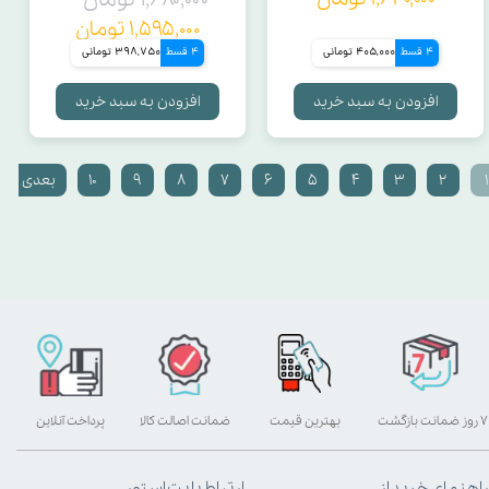
۱,۵۹۵,۰۰۰ تومان
4 قسط
405,000 تومانی
4 قسط
398,750 تومانی
افزودن به سبد خرید
افزودن به سبد خرید
۱
۲
۳
۴
۵
۶
۷
۸
۹
۱۰
بعدی
۷ روز ضمانت بازگشت
بهترین قیمت
ضمانت اصالت کالا
پرداخت آنلاین
راهنمای خرید از
ارتباط با پت استور