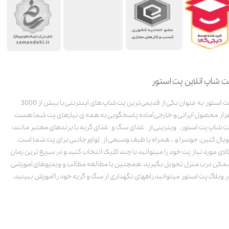
ت شاپ آنلاین پت استور
پت استور به عنوان یکی از قدیمی‌ترین پت شاپ های اینترنتی با بیش از 3000
زار محصول ایرانی و خارجی آماده پاسخگویی به همه ی نیازهای پت شما هست.
ت شاپ پت استور، ویترینی از غذای سگ و غذای گربه با برندهای معتبر مانند:
ویال کنین، جوسرا و .. همراه با طیف وسیعی از لوازم جانبی برای پت شما است.
الای مورد نیاز پت خود را میتوانید با چند کلیک انتخاب کنید و در سریع ترین زمان
مکن درب منزل تحویل بگیرید. همچنین با مطالعه مطالب و ویدیوهای آموزشی
ر وبلاگ پت استور میتوانید راههای نگهداری از سگ و گربه خود را آموزش ببینید.