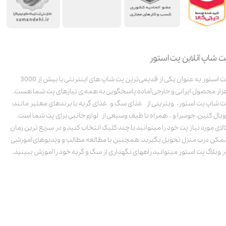
ت شاپ آنلاین پت استور
پت استور به عنوان یکی از قدیمی‌ترین پت شاپ های اینترنتی با بیش از 3000
زار محصول ایرانی و خارجی آماده پاسخگویی به همه ی نیازهای پت شما هست.
ت شاپ پت استور، ویترینی از غذای سگ و غذای گربه با برندهای معتبر مانند:
ویال کنین، جوسرا و .. همراه با طیف وسیعی از لوازم جانبی برای پت شما است.
الای مورد نیاز پت خود را میتوانید با چند کلیک انتخاب کنید و در سریع ترین زمان
مکن درب منزل تحویل بگیرید. همچنین با مطالعه مطالب و ویدیوهای آموزشی
ر وبلاگ پت استور میتوانید راههای نگهداری از سگ و گربه خود را آموزش ببینید.