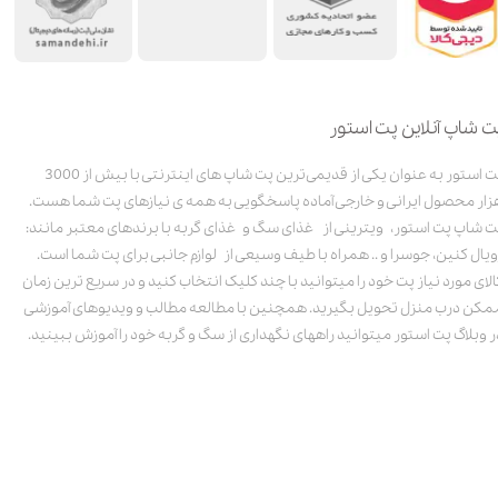
ت شاپ آنلاین پت استور
پت استور به عنوان یکی از قدیمی‌ترین پت شاپ های اینترنتی با بیش از 3000
زار محصول ایرانی و خارجی آماده پاسخگویی به همه ی نیازهای پت شما هست.
ت شاپ پت استور، ویترینی از غذای سگ و غذای گربه با برندهای معتبر مانند:
ویال کنین، جوسرا و .. همراه با طیف وسیعی از لوازم جانبی برای پت شما است.
الای مورد نیاز پت خود را میتوانید با چند کلیک انتخاب کنید و در سریع ترین زمان
مکن درب منزل تحویل بگیرید. همچنین با مطالعه مطالب و ویدیوهای آموزشی
ر وبلاگ پت استور میتوانید راههای نگهداری از سگ و گربه خود را آموزش ببینید.