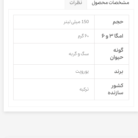
مشخصات محصول
نظرات
حجم
150 میلی لیتر
امگا ۳ و ۶
۶۰ گرم
گونه
سگ و گربه
حیوان
برند
یوروپت
کشور
ترکیه
سازنده