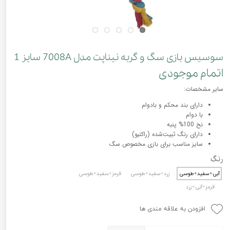
سوسیس بازی سگ و گربه نیناپت مدل 7008A سایز 1
اتمام موجودی
سایر مشخصات:
دارای بند محکم و بادوام
با دوام
نخ 100% پنبه
دارای رنگ ثبیت‌شده (راکتیو)
سایز مناسب برای بازی مخصوص سگ
رنگ
آبی+سفید+طوسی
زرد+سفید+طوسی
قرمز+سفید+طوسی
قرمز+آبی+زرد
افزودن به علاقه مندی ها