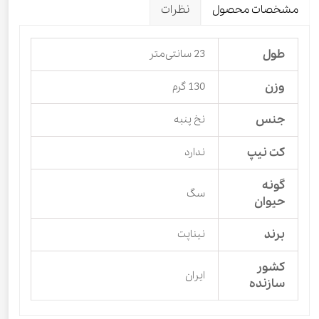
مشخصات محصول
نظرات
طول
23 سانتی‌متر
وزن
130 گرم
جنس
نخ پنبه
کت نیپ
ندارد
گونه
سگ
حیوان
برند
نیناپت
کشور
ایران
سازنده