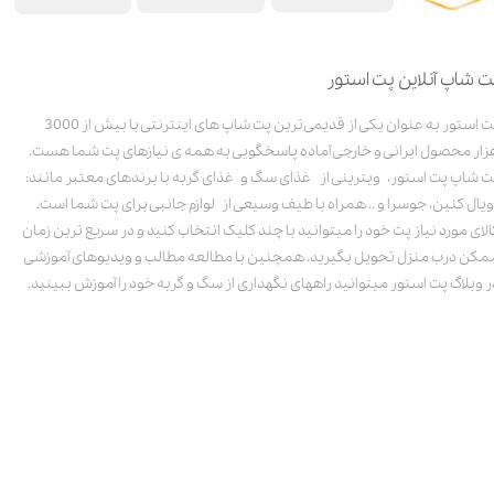
ت شاپ آنلاین پت استور
پت استور به عنوان یکی از قدیمی‌ترین پت شاپ های اینترنتی با بیش از 3000
زار محصول ایرانی و خارجی آماده پاسخگویی به همه ی نیازهای پت شما هست.
ت شاپ پت استور، ویترینی از غذای سگ و غذای گربه با برندهای معتبر مانند:
ویال کنین، جوسرا و .. همراه با طیف وسیعی از لوازم جانبی برای پت شما است.
الای مورد نیاز پت خود را میتوانید با چند کلیک انتخاب کنید و در سریع ترین زمان
مکن درب منزل تحویل بگیرید. همچنین با مطالعه مطالب و ویدیوهای آموزشی
ر وبلاگ پت استور میتوانید راههای نگهداری از سگ و گربه خود را آموزش ببینید.