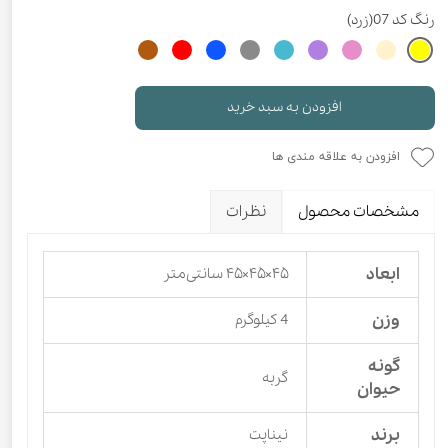
رنگ
کد 07(زرد)
افزودن به سبد خرید
افزودن به علاقه مندی ها
مشخصات محصول
نظرات
ابعاد
۴۵×۴۵×۴۵ سانتی‌متر
وزن
4 کیلوگرم
گونه
گربه
حیوان
برند
نیناپت