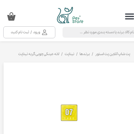
حساب کاربری من
۰
تغییر گذر واژه
ورود
/
ثبت نام کنید
سفارشات
خروج از حساب کاربری
پت شاپ آنلاین پت استور
برندها
نیناپت
لانه عینکی چوبی گربه نیناپت