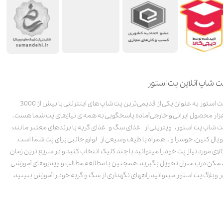
ت شاپ آنلاین پت استور
پت استور به عنوان یکی از قدیمی‌ترین پت شاپ های اینترنتی با بیش از 3000
زار محصول ایرانی و خارجی آماده پاسخگویی به همه ی نیازهای پت شما هست.
ت شاپ پت استور، ویترینی از غذای سگ و غذای گربه با برندهای معتبر مانند:
ویال کنین، جوسرا و .. همراه با طیف وسیعی از لوازم جانبی برای پت شما است.
الای مورد نیاز پت خود را میتوانید با چند کلیک انتخاب کنید و در سریع ترین زمان
مکن درب منزل تحویل بگیرید. همچنین با مطالعه مطالب و ویدیوهای آموزشی
ر وبلاگ پت استور میتوانید راههای نگهداری از سگ و گربه خود را آموزش ببینید.