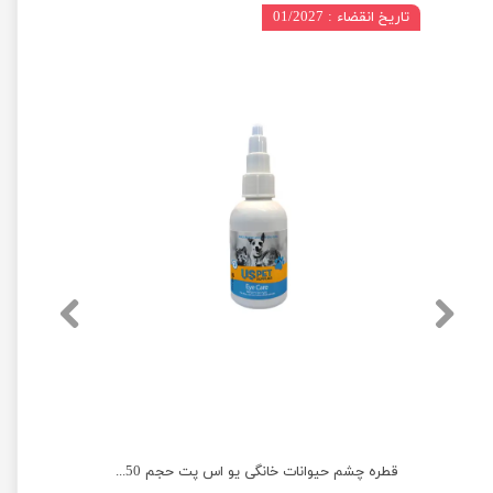
تاریخ انقضاء : 01/2027
شامپو سگ یو اس پت با روغن مینک حجم 250 میلی لیتر
قطره چشم حیوانات خانگی یو اس پت حجم 50 میلی‌لیتر