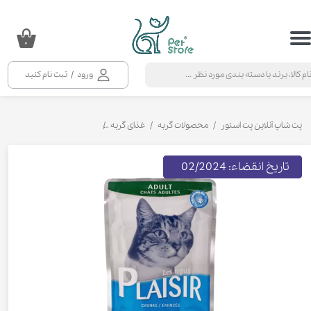
حساب کاربری من
۰
تغییر گذر واژه
ورود
/
ثبت نام کنید
سفارشات
خروج از حساب کاربری
پت شاپ آنلاین پت استور
محصولات گربه
غذای گربه
کنسرو و پوچ و غذای تر گربه
تاریخ انقضاء: 02/2024