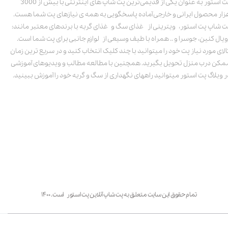
پت استور به عنوان یکی از قدیمی‌ترین پت شاپ های اینترنتی با بیش از 3000
زار محصول ایرانی و خارجی آماده پاسخگویی به همه ی نیازهای پت شما هست.
ت شاپ پت استور، ویترینی از غذای سگ و غذای گربه با برندهای معتبر مانند:
ویال کنین، جوسرا و .. همراه با طیف وسیعی از لوازم جانبی برای پت شما است.
الای مورد نیاز پت خود را میتوانید با چند کلیک انتخاب کنید و در سریع ترین زمان
مکن درب منزل تحویل بگیرید. همچنین با مطالعه مطالب و ویدیوهای آموزشی
ر وبلاگ پت استور میتوانید راههای نگهداری از سگ و گربه خود را آموزش ببینید.
تمام حقوق این سایت متعلق به پت شاپ آنلاین پت استور است. ۱۴۰۰