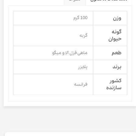
وزن
100 گرم
گونه
گربه
حیوان
طعم
ماهی قزل آلا و میگو
برند
پلایزر
کشور
فرانسه
سازنده