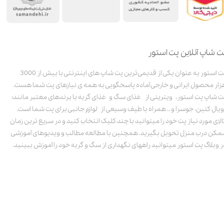
ت شاپ آنلاین پت استور
پت استور به عنوان یکی از قدیمی‌ترین پت شاپ های اینترنتی با بیش از 3000
زار محصول ایرانی و خارجی آماده پاسخگویی به همه ی نیازهای پت شما هست.
ت شاپ پت استور، ویترینی از غذای سگ و غذای گربه با برندهای معتبر مانند:
ویال کنین، جوسرا و .. همراه با طیف وسیعی از لوازم جانبی برای پت شما است.
الای مورد نیاز پت خود را میتوانید با چند کلیک انتخاب کنید و در سریع ترین زمان
مکن درب منزل تحویل بگیرید. همچنین با مطالعه مطالب و ویدیوهای آموزشی
ر وبلاگ پت استور میتوانید راههای نگهداری از سگ و گربه خود را آموزش ببینید.