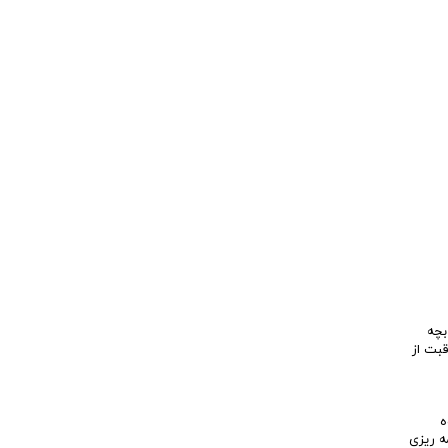
بچه
قبت از
ه
ه ریزی