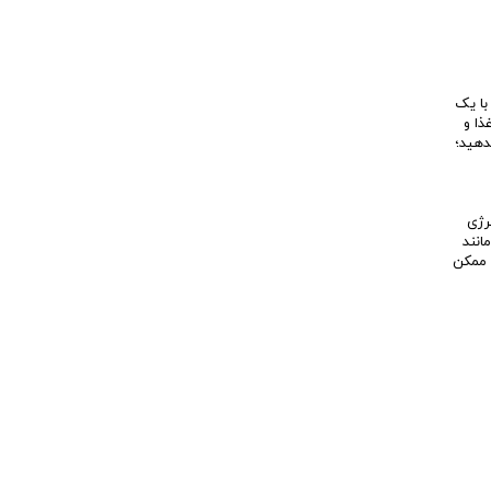
ار به بچه گربه خود با یک
ذا و
 شیر گاو ندهید؛
رژی
انند
 ممکن