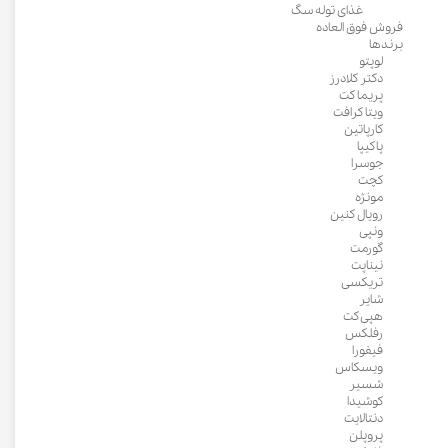
غذای توله سگ
فروش فوق العاده
برندها
لوپتو
دکتر کلادرز
پریما کت
ویتا کرافت
کارپاتین
پاکیپا
جوسرا
کچت
مونژه
رویال کنین
ونپی
گورمت
نیناپت
تریکسی
شایر
هپی کت
رفلکس
فیفورا
ویسکاس
شسیر
کوشیدا
دنتالایت
پروپلن