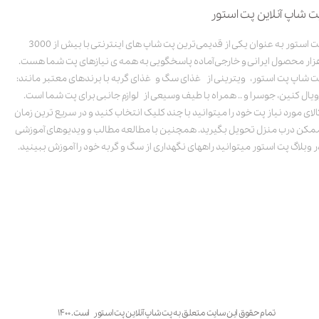
ت شاپ آنلاین پت استور
پت استور به عنوان یکی از قدیمی‌ترین پت شاپ های اینترنتی با بیش از 3000
زار محصول ایرانی و خارجی آماده پاسخگویی به همه ی نیازهای پت شما هست.
ت شاپ پت استور، ویترینی از غذای سگ و غذای گربه با برندهای معتبر مانند:
ویال کنین، جوسرا و .. همراه با طیف وسیعی از لوازم جانبی برای پت شما است.
الای مورد نیاز پت خود را میتوانید با چند کلیک انتخاب کنید و در سریع ترین زمان
مکن درب منزل تحویل بگیرید. همچنین با مطالعه مطالب و ویدیوهای آموزشی
ر وبلاگ پت استور میتوانید راههای نگهداری از سگ و گربه خود را آموزش ببینید.
تمام حقوق این سایت متعلق به پت شاپ آنلاین پت استور است. ۱۴۰۰