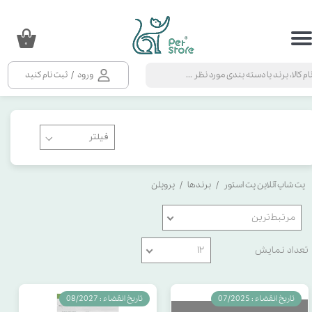
حساب کاربری من
۰
تغییر گذر واژه
ورود
/
ثبت نام کنید
سفارشات
خروج از حساب کاربری
پت شاپ آنلاین پت استور
برندها
پروپلن
مرتبط‌ترین
تعداد نمایش
۱۲
تاریخ انقضاء : 07/2025
تاریخ انقضاء : 08/2027