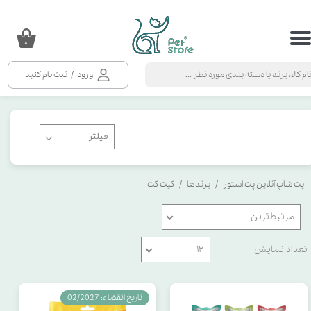
حساب کاربری من
۰
تغییر گذر واژه
ورود
/
ثبت نام کنید
سفارشات
خروج از حساب کاربری
پت شاپ آنلاین پت استور
برندها
کیت کت
مرتبط‌ترین
تعداد نمایش
۱۲
تاریخ انقضاء: 02/2027