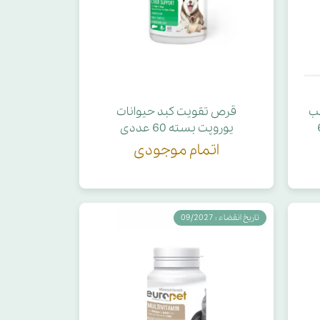
ب
قرص تقویت کبد حیوانات
ه 60
یوروپت بسته 60 عددی
اتمام موجودی
تاریخ انقضاء : 09/2027