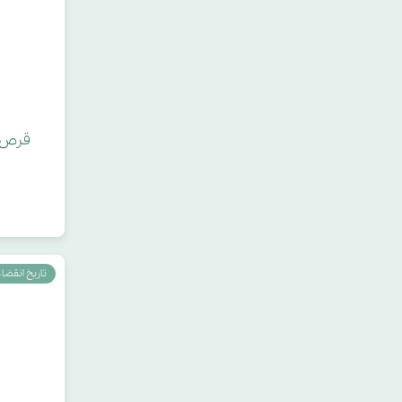
قرص م
تاریخ انقضاء : 027