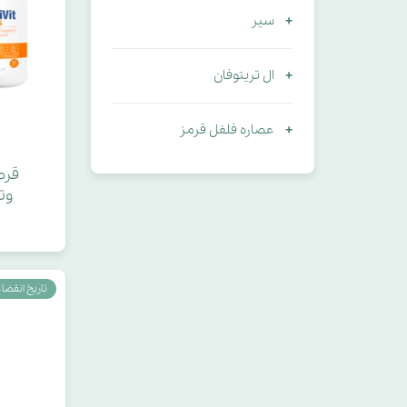
سیر
ال تریتوفان
عصاره فلفل قرمز
قرص
وتم
تاریخ انقضاء : 026