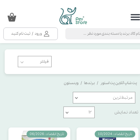
حساب کاربری من
۰
تغییر گذر واژه
ورود
/
ثبت نام کنید
سفارشات
خروج از حساب کاربری
پت شاپ آنلاین پت استور
برندها
وینستون
مرتبط‌ترین
تعداد نمایش
۱۲
تاریخ انقضاء : 10/2024
تاریخ انقضاء : 06/2026