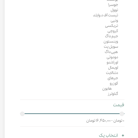
جوسرا
نوول
تیست آف د وایلد
ونپی
تریکسی
کروچی
جیم داگ
وینستون
سویل پت
هپی داگ
دودوتی
اورلاندو
اویمال
دنتالایت
جرهای
کوزرو
هابون
گناولرز
قیمت
۰ تومان - ۱۶,۴۵۰,۰۰۰ تومان
انتخاب پک