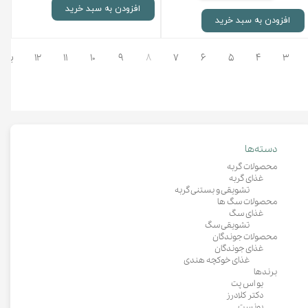
افزودن به سبد خرید
افزودن به سبد خرید
۳
۴
۵
۶
۷
۸
۹
۱۰
۱۱
۱۲
بعد
دسته‌ها
محصولات گربه
غذای گربه
تشویقی و بستنی گربه
محصولات سگ ها
غذای سگ
تشویقی سگ
محصولات جوندگان
غذای جوندگان
غذای خوکچه هندی
برندها
یو اس پت
دکتر کلادرز
بونست